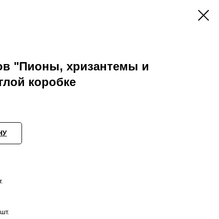
ков "Пионы, хризантемы и
углой коробке
НУ
.
шт.